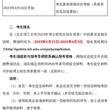
考生参加现场综合考核（具体安
2023年4月16日开始
排见后续通知）
二、
考生报名
见《北京理工大学2023年博士研究生招生简章》中的要求及相关
说明。网报时间为：
2023
年3月
13
日-
2023
年
4
月
3
日
。报名系统网址
为
http://grdms.bit.edu.cn/yjs/jump/bsbm
。
考生须提前与报考导师联系确认报考资格
，网报信息提交并在线
缴费成功后，须在规定的时间内向申请导师提交材料。考生提交材料
与学校博士招生简章要求一致（见附件1）。
说明：
（1）首页：考生提交材料时，务必在首页另附一页纸说明报考的
专业、方向、导师，本人手写签字确认（本页纸无固定格式）。
（2）请用铅笔在各项材料的第一页标明对应的序号，按上述清单
顺序整理材料，便于审查。