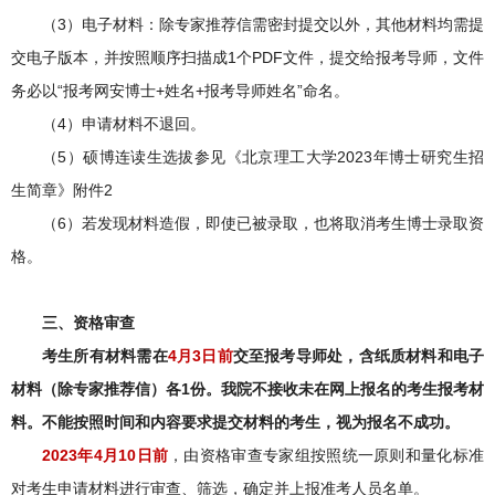
（3）电子材料：除专家推荐信需密封提交以外，其他材料均需提
交电子版本，并按照顺序扫描成1个PDF文件，提交给报考导师，文件
务必以“报考网安博士+姓名+报考导师姓名”命名。
（4）申请材料不退回。
（5）硕博连读生选拔参见《北京理工大学2023年博士研究生招
生简章》附件2
（6）若发现材料造假，即使已被录取，也将取消考生博士录取资
格。
三
、资格审查
考生所有材料需
在
4月3日
前
交至报考导师处
，
含纸质材料和电子
材料（除专家推荐信）各1份。我院不接收未在网上报名的考生报考材
料。不能按照时间和内容要求提交材料的考生，视为报名不成功。
2023
年
4
月
10
日前
，由资格审查专家组按照统一原则和量化标准
对考生申请材料进行审查、筛选，确定并上报准考人员名单。