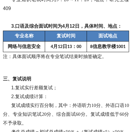
409
3.口语及综合面试时间为
4
月
12
日，具体时间、地点：
专业名称
复试时间
面试地点
网络与信息安全
月
日
：
信息教学
楼
4
12
13
0
0
8
1001
注：具体面试
顺序
将在专业笔试结束时抽签确定。
三、复试说明
1.复试实行差额复试；
2.复试成绩计算：
复试成绩实行百分制，其中：外语听力
10分、外语口语10
分、专业知识笔试20分、综合面试60分。复试成绩低于60分
不予录取。
考生总成绩＝初试总成绩
×50％ +（复试成绩×5）×50％。