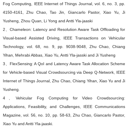
Fog Computing, IEEE Internet of Things Journal, vol. 6, no. 3, pp.
4150-4161, Zhu Chao, Tao Jin, Giancarlo Pastor, Xiao Yu, Ji
Yusheng, Zhou Quan, Li Yong and Antti Yla-jaaski
2、Chameleon: Latency and Resolution Aware Task Offloading for
Visual-based Assisted Driving, IEEE Transactions on Vehicular
Technology, vol. 68, no. 9, pp. 9038-9048, Zhu Chao, Chiang
Yihan, Mehrabi Abbas, Xiao Yu, Antti Yla-jasski and Ji Yusheng
3、FlexSensing: A QoI and Latency Aware Task Allocation Scheme
for Vehicle-based Visual Crowdsourcing via Deep Q-Network, IEEE
Internet of Things Journal, Zhu Chao, Chiang Yihan, Xiao Yu and Ji
Yusheng.
4、Vehicular Fog Computing for Video Crowdsourcing:
Applications, Feasibility, and Challenges, IEEE Communications
Magazine, vol. 56, no. 10, pp. 58-63, Zhu Chao, Giancarlo Pastor,
Xiao Yu and Antti Yla-jaaski.